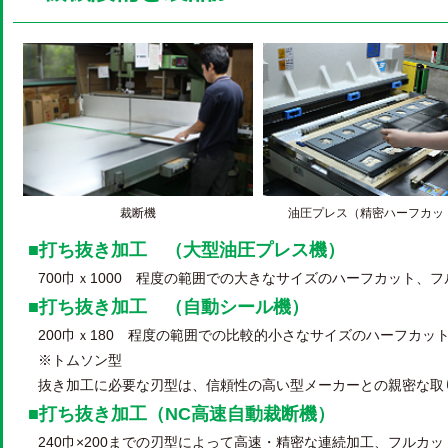
裁断機
油圧プレス（精密ハーフカッ
■打ち抜き加工 （大型油圧プレス機）
700巾ｘ1000 程度の範囲での大きなサイズのハーフカット、
■打ち抜き加工 （自動シール機）
200巾ｘ180 程度の範囲での比較的小さなサイズのハーフカッ
※トムソン型
抜き加工に必要な刃型は、信頼性の高い型メーカーとの親密な取
■打ち抜き加工（NC高速自動裁断機）
240巾×200までの刃型によって高速・精密な連続加工、フルカ