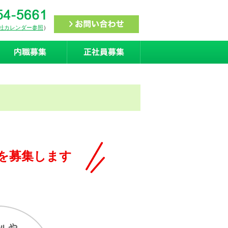
社カレンダー参照
）
を募集します