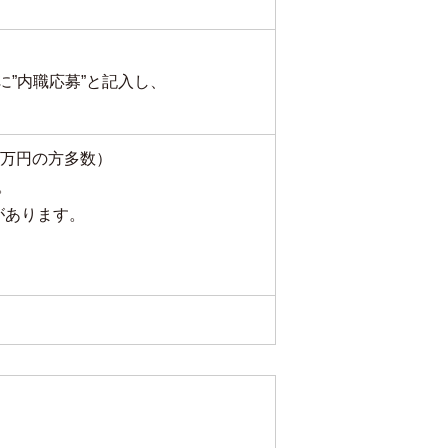
”内職応募”と記入し、
3万円の方多数）
。
があります。