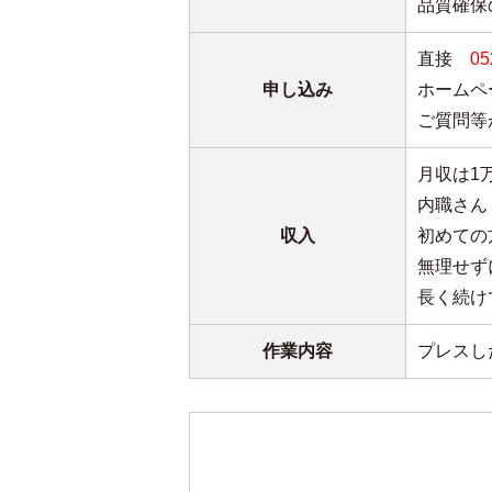
品質確保
直接
05
申し込み
ホームペ
ご質問等
月収は1
内職さん
収入
初めての
無理せず
長く続け
作業内容
プレスし